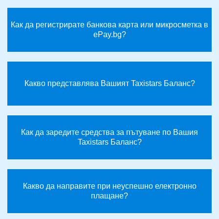
ШОФИРАЙ
БИЗНЕС
Как да регистрирате банкова карта или микросметка в
ePay.bg?
ГРАДОВЕ
Сваляне
Какво представлява Вашият Taxistars Баланс?
Новини
Партньори
Как да заредите средства за пътуване по Вашия
Контакти
Taxistars Баланс?
За
нас
Какво да направите при неуспешно електронно
Ела
плащане?
в