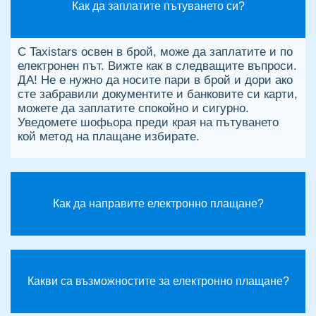
Как да заплатите пътуването си?
С Taxistars освен в брой, може да заплатите и по
електронен път. Вижте как в следващите въпроси.
ПЪТУВАЙ
ДА! Не е нужно да носите пари в брой и дори ако
сте забравили документите и банковите си карти,
С
можете да заплатите спокойно и сигурно.
Уведомете шофьора преди края на пътуването
TAXISTARS
кой метод на плащане избирате.
ШОФИРАЙ
С
Как да направите електронно плащане?
TAXISTARS
Какви са възможностите за електронно плащане?
ПЪТУВАЙ