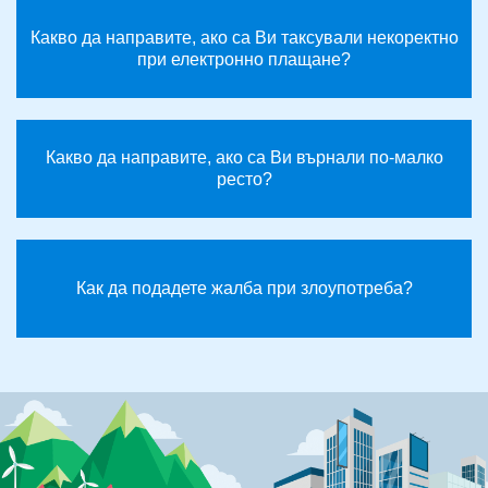
Какво да направите, ако са Ви таксували некоректно
при електронно плащане?
Какво да направите, ако са Ви върнали по-малко
ресто?
Как да подадете жалба при злоупотреба?