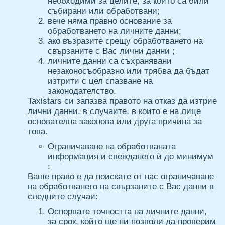
необходими за целите, за които са били
събирани или обработвани;
вече няма правно основание за
обработването на личните данни;
ако възразите срещу обработването на
свързаните с Вас лични данни ;
личните данни са съхранявани
незаконосъобразно или трябва да бъдат
изтрити с цел спазване на
законодателство.
Taxistars си запазва правото на отказ да изтрие
лични данни, в случаите, в които е на лице
основателна законова или друга причина за
това.
Ограничаване на обработваната
информация и свеждането ѝ до минимум
:
Ваше право е да поискате от нас ограничаване
на обработването на свързаните с Вас данни в
следните случаи:
Оспорвате точността на личните данни,
за срок, който ще ни позволи да проверим