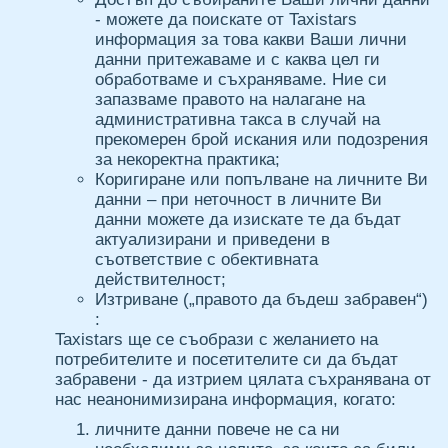
- можете да поискате от Taxistars
информация за това какви Ваши лични
данни притежаваме и с каква цел ги
обработваме и съхраняваме. Ние си
запазваме правото на налагане на
административна такса в случай на
прекомерен брой искания или подозрения
за некоректна практика;
Коригиране или попълване на личните Ви
данни – при неточност в личните Ви
данни можете да изискате те да бъдат
актуализирани и приведени в
съответствие с обективната
действителност;
Изтриване („правото да бъдеш забравен“)
:
Taxistars ще се съобрази с желанието на
потребителите и посетителите си да бъдат
забравени - да изтрием цялата съхранявана от
нас неанонимизирана информация, когато:
личните данни повече не са ни