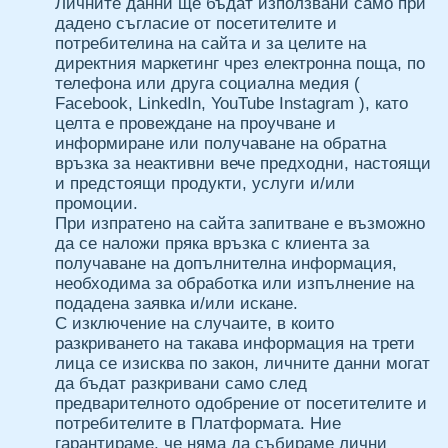
Личните данни ще бъдат използвани само при
дадено съгласие от посетителите и
потребителина на сайта и за целите на
директния маркетинг чрез електронна поща, по
телефона или друга социална медия (
Facebook, LinkedIn, YouTube Instagram ), като
целта е провеждане на проучване и
информиране или получаване на обратна
връзка за неактивни вече предходни, настоящи
и предстоящи продукти, услуги и/или
промоции.
При изпратено на сайта запитване е възможно
да се наложи пряка връзка с клиента за
получаване на допълнителна информация,
необходима за обработка или изпълнение на
подадена заявка и/или искане.
С изключение на случаите, в които
разкриването на такава информация на трети
лица се изисква по закон, личните данни могат
да бъдат разкривани само след
предварителното одобрение от посетителите и
потребителите в Платформата. Ние
гарантираме, че няма да събираме лични