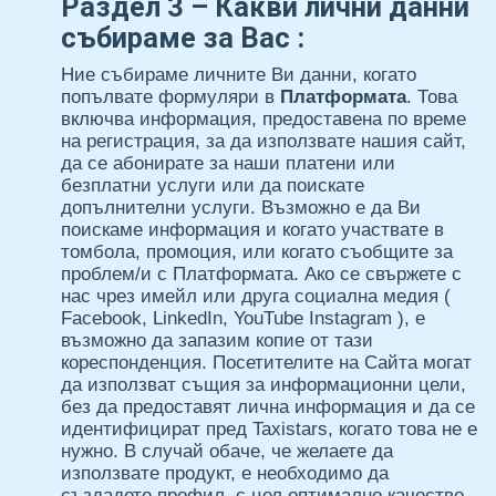
Раздел 3 – Какви лични данни
Сваляне
събираме за Вас :
Новини
Ние събираме личните Ви данни, когато
Партньори
попълвате формуляри в
Платформата
. Това
включва информация, предоставена по време
Контакти
на регистрация, за да използвате нашия сайт,
да се абонирате за наши платени или
За
безплатни услуги или да поискате
допълнителни услуги. Възможно е да Ви
нас
поискаме информация и когато участвате в
томбола, промоция, или когато съобщите за
Ела
проблем/и с Платформата. Ако се свържете с
нас чрез имейл или друга социална медия (
в
Facebook, LinkedIn, YouTube Instagram ), е
възможно да запазим копие от тази
екипа
кореспонденция. Посетителите на Сайта могат
да използват същия за информационни цели,
без да предоставят лична информация и да се
идентифицират пред Taxistars, когато това не е
нужно. В случай обаче, че желаете да
използвате продукт, е необходимо да
създадете профил, с цел оптимално качество