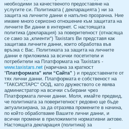
необходими за качественото предоставяне на
услугите си. Политиката ( декларацията ) ни за
защита на личните данни е напълно прозрачна. Ние
имаме много сериозно отношение към защитата на
личните Ви данни в интернет. С настоящата
политика (декларация) за поверителност (отнасяща
се само за „клиенти“) Taxistars Ви представя как
защитава личните данни, които обработва във
връзка с Вас. Политиката за защита на личните
данни е приложима за всички посетители и
потребители на Платформата на Taxistars -
www.taxistars.net
(наричана за краткост
“
Платформата” или “Сайта”
) и предоставените от
тях лични данни. Платформата е собственост на
"ТАКСИСТАРС" ООД, като дружеството се явява
администратор на всички събирани чрез
Платформата лични данни. Моля, имайте предвид,
че политиката за поверителност редовно ще бъде
актуализирана, за да отразява промените в начина,
по който обработваме Вашите лични данни, и
всички промени в приложимите нормативни актове.
Настоящата декларация (политика) за