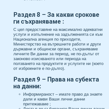
Раздел 8 – За какви срокове
ги съхраняваме :
С цел предоставяне на максимално адекватни
услуги и изпълнение на задълженията си към
Национална агенция по приходите,
Министерство на вътрешните работи и други
държавни и общински органи, съхраняваме
личните Ви данни за период, не по-дълъг от
законово изискваното или периода на
ползването на продуктите и услугите ни (което
от изброените е по-дълго).
Раздел 9 – Права на субекта
на данни:
Информираност – имате право да знаете
дали и какви Ваши лични данни
притежаваме ;
Достъп до събираните Ваши лични данни