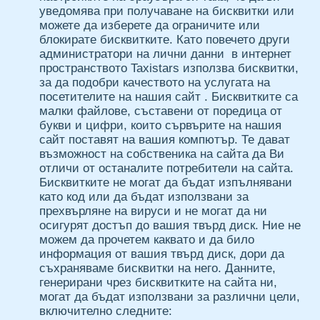
уведомява при получаване на бисквитки или
можете да изберете да ограничите или
блокирате бисквитките. Като повечето други
администратори на лични данни в интернет
пространството Taxistars използва бисквитки,
за да подобри качеството на услугата на
посетителите на нашия сайт . Бисквитките са
малки файлове, съставени от поредица от
букви и цифри, които сървърите на нашия
сайт поставят на вашия компютър. Те дават
възможност на собственика на сайта да Ви
отличи от останалите потребители на сайта.
Бисквитките не могат да бъдат изпълнявани
като код или да бъдат използвани за
прехвърляне на вируси и не могат да ни
осигурят достъп до вашия твърд диск. Ние не
можем да прочетем каквато и да било
информация от вашия твърд диск, дори да
съхраняваме бисквитки на него. Данните,
генерирани чрез бисквитките на сайта ни,
могат да бъдат използвани за различни цели,
включително следните: