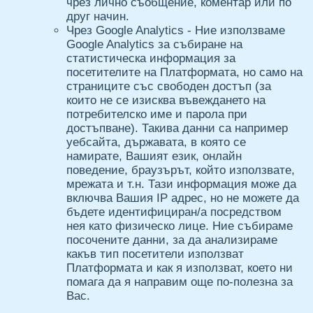
чрез лично съобщение, коментар или по
друг начин.
Чрез Google Analytics - Ние използваме
Google Analytics за събиране на
статистическа информация за
посетителите на Платформата, но само на
страниците със свободен достъп (за
които не се изисква въвеждането на
потребителско име и парола при
достъпване). Такива данни са например
уебсайта, държавата, в която се
намирате, Вашият език, онлайн
поведение, браузърът, който използвате,
мрежата и т.н. Тази информация може да
включва Вашия IP адрес, но не можете да
бъдете идентифициран/а посредством
нея като физическо лице. Ние събираме
посочените данни, за да анализираме
какъв тип посетители използват
Платформата и как я използват, което ни
помага да я направим още по-полезна за
Вас.