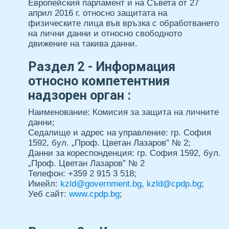
Европейския парламент и на Съвета от 27
април 2016 г. относно защитата на
TAXISTARS
физическите лица във връзка с обработването
на лични данни и относно свободното
движение на такива данни.
ШОФИРАЙ
Раздел 2 - Информация
С
относно компетентния
TAXISTARS
надзорен орган :
Наименование: Комисия за защита на личните
данни;
Седалище и адрес на управление: гр. София
ПЪТУВАЙ
1592, бул. „Проф. Цветан Лазаров” № 2;
Данни за кореспонденция: гр. София 1592, бул.
ШОФИРАЙ
„Проф. Цветан Лазаров” № 2
Телефон: +359 2 915 3 518;
БИЗНЕС
Имейл:
kzld@government.bg
,
kzld@cpdp.bg
;
Уеб сайт:
www.cpdp.bg
;
ГРАДОВЕ