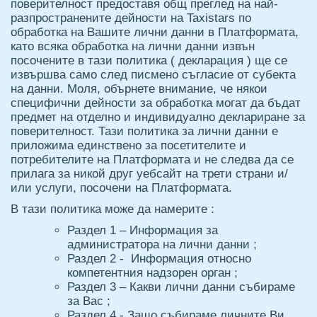
поверителност предоставя общ преглед на най-
разпространените дейности на Taxistars по
обработка на Вашите лични данни в Платформата,
като всяка обработка на лични данни извън
посочените в тази политика ( декларация ) ще се
извършва само след писмено съгласие от субекта
на данни. Моля, обърнете внимание, че някои
специфични дейности за обработка могат да бъдат
предмет на отделно и индивидуално деклариране за
поверителност. Тази политика за лични данни е
приложима единствено за посетителите и
потребителите на Платформата и не следва да се
прилага за никой друг уебсайт на трети страни и/
или услуги, посочени на Платформата.
В тази политика може да намерите :
Раздел 1 – Информация за
администратора на лични данни ;
Раздел 2 - Информация относно
компетентния надзорен орган ;
Раздел 3 – Какви лични данни събираме
за Вас ;
Раздел 4 - Защо събираме личните Ви