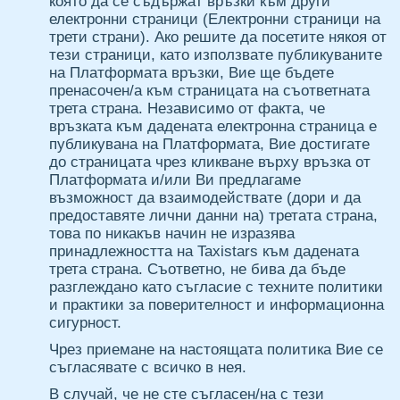
която да се съдържат връзки към други
електронни страници (Електронни страници на
трети страни). Ако решите да посетите някоя от
тези страници, като използвате публикуваните
на Платформата връзки, Вие ще бъдете
пренасочен/а към страницата на съответната
трета страна. Независимо от факта, че
връзката към дадената електронна страница е
публикувана на Платформата, Вие достигате
до страницата чрез кликване върху връзка от
Платформата и/или Ви предлагаме
възможност да взаимодействате (дори и да
предоставяте лични данни на) третата страна,
това по никакъв начин не изразява
принадлежността на Taxistars към дадената
трета страна. Съответно, не бива да бъде
разглеждано като съгласие с техните политики
и практики за поверителност и информационна
сигурност.
Чрез приемане на настоящата политика Вие се
съгласявате с всичко в нея.
В случай, че не сте съгласен/на с тези