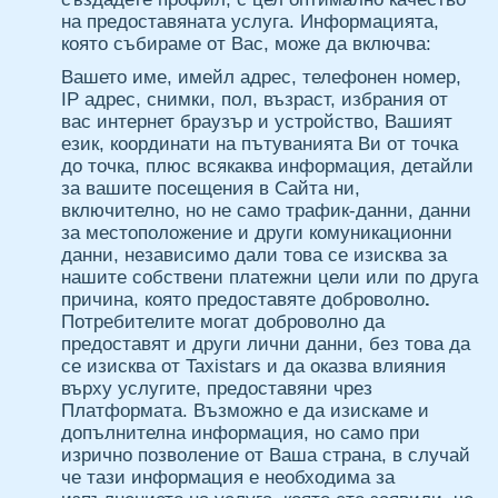
на предоставяната услуга. Информацията,
която събираме от Вас, може да включва:
Вашето име, имейл адрес, телефонен номер,
IP адрес, снимки, пол, възраст, избрания от
вас интернет браузър и устройство, Вашият
език, координати на пътуванията Ви от точка
до точка, плюс всякаква информация, детайли
за вашите посещения в Сайта ни,
включително, но не само трафик-данни, данни
за местоположение и други комуникационни
данни, независимо дали това се изисква за
нашите собствени платежни цели или по друга
причина, която предоставяте доброволно
.
Потребителите могат доброволно да
предоставят и други лични данни, без това да
се изисква от Taxistars и да оказва влияния
върху услугите, предоставяни чрез
Платформата. Възможно е да изискаме и
допълнителна информация, но само при
изрично позволение от Ваша страна, в случай
че тази информация е необходима за