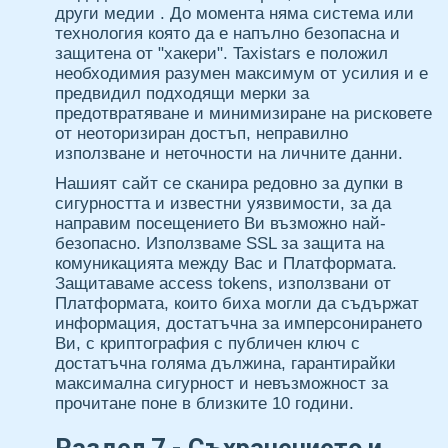
други медии . До момента няма система или
технология която да е напълно безопасна и
защитена от "хакери". Taxistars е положил
необходимия разумен максимум от усилия и е
предвидил подходящи мерки за
предотвратяване и минимизиране на рисковете
от неоторизиран достъп, неправилно
използване и неточности на личните данни.
Нашият сайт се сканира редовно за дупки в
сигурността и известни уязвимости, за да
направим посещението Ви възможно най-
безопасно. Използваме SSL за защита на
комуникацията между Вас и Платформата.
Защитаваме access tokens, използвани от
Платформата, които биха могли да съдържат
информация, достатъчна за имперсонирането
Ви, с криптография с публичен ключ с
достатъчна голяма дължина, гарантирайки
максимална сигурност и невъзможност за
прочитане поне в близките 10 години.