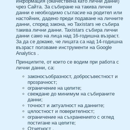
информация (окачествена като лични данни)
чрез Сайта. За събиране на такива лични
данни е необходимо съгласие на родител или
настойник, дадено преди подаване на личните
данни, според закона, но Taxistars не събира
такива лични данни. Taxistars събира лични
данни само на лица над 16-годишна възраст.
За да се докаже, че лицата са над 14-годишна
възраст ползваме инструменти на Google
Analytics .
Принципите, от които се водим при работа с
лични данни, са:
законосъобразност, добросъвестност и
прозрачност;
ограничение на целите;
свеждане до минимум на събираните
данни;
точност и актуалност на данните;
цялостност и поверителност;
ограничение на съхранението с оглед
постигане на целите;
Отчетност .